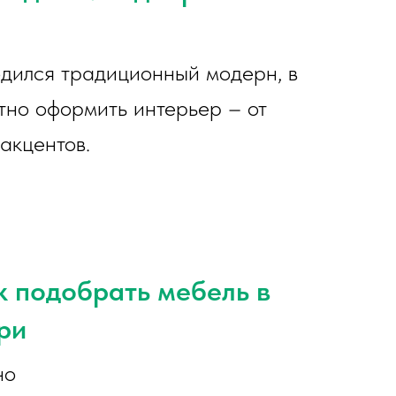
одился традиционный модерн, в
тно оформить интерьер – от
акцентов.
к подобрать мебель в
ри
но