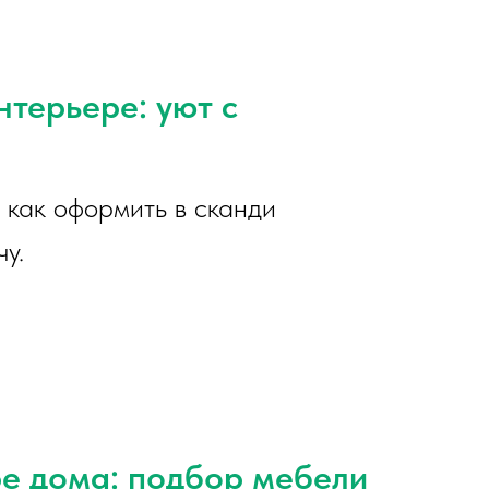
нтерьере: уют с
и как оформить в сканди
у.
ре дома: подбор мебели