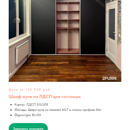
Цена от 150 000 руб
Шкаф-купе из ЛДСП для гостиных
Корпус: ЛДСП EGGER
Фасады: Двери купе из панелей AGT в тонком профиле Slim
Фурнитура: BLUM
Заказать похожее