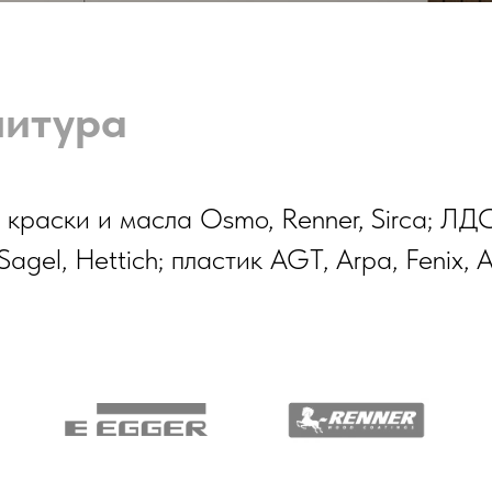
нитура
краски и масла Osmo, Renner, Sirca; ЛД
agel, Hettich; пластик AGT, Arpa, Fenix, A