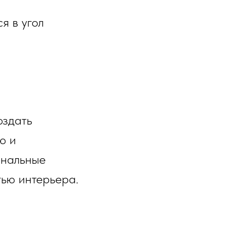
я в угол
оздать
ю и
ональные
тью интерьера.