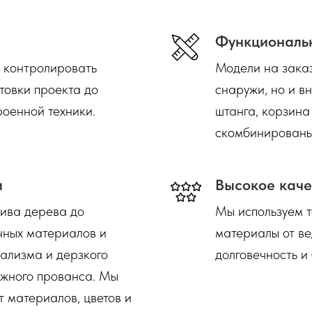
Функциональ
т контролировать
Модели на заказ
отовки проекта до
снаружи, но и в
роенной техники.
штанга, корзина
скомбинированы
и
Высокое каче
сива дерева до
Мы используем 
чных материалов и
материалы от ве
ализма и дерзкого
долговечность и
ежного прованса. Мы
 материалов, цветов и