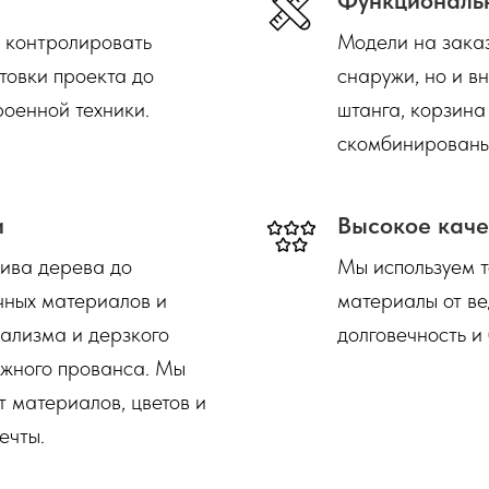
т контролировать
Модели на заказ
отовки проекта до
снаружи, но и в
роенной техники.
штанга, корзина
скомбинированы
и
Высокое каче
сива дерева до
Мы используем 
чных материалов и
материалы от ве
ализма и дерзкого
долговечность и
ежного прованса. Мы
 материалов, цветов и
ечты.