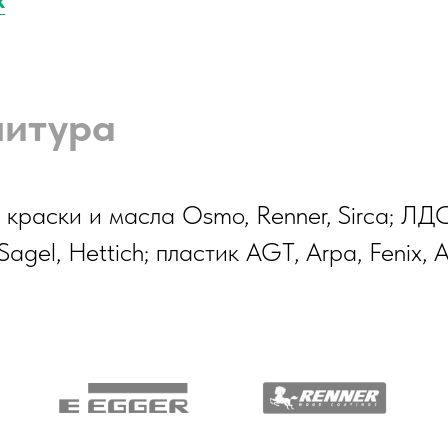
нитура
краски и масла Osmo, Renner, Sirca; ЛД
agel, Hettich; пластик AGT, Arpa, Fenix, A