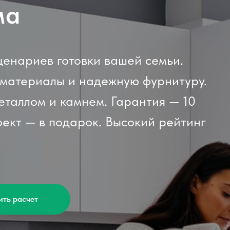
ма
ценариев готовки вашей семьи.
-материалы и надежную фурнитуру.
еталлом и камнем. Гарантия — 10
оект — в подарок. Высокий рейтинг
ить расчет