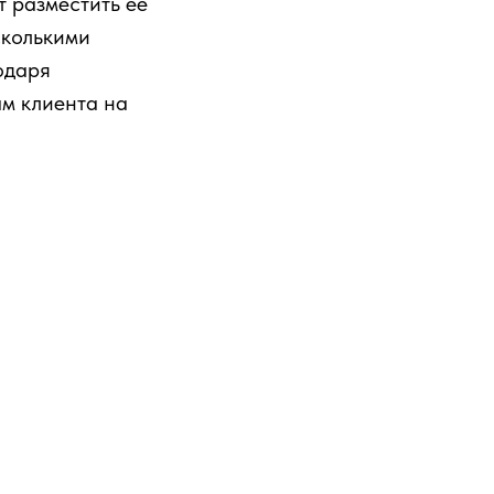
 разместить ее
сколькими
одаря
ам клиента на