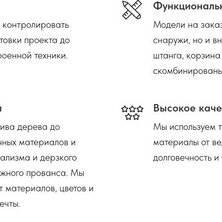
Функциональ
т контролировать
Модели на заказ
отовки проекта до
снаружи, но и в
роенной техники.
штанга, корзина
скомбинированы
и
Высокое каче
сива дерева до
Мы используем 
чных материалов и
материалы от ве
ализма и дерзкого
долговечность и
ежного прованса. Мы
 материалов, цветов и
ечты.