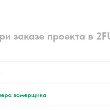
ри заказе проекта в 2
я
нера замерщика