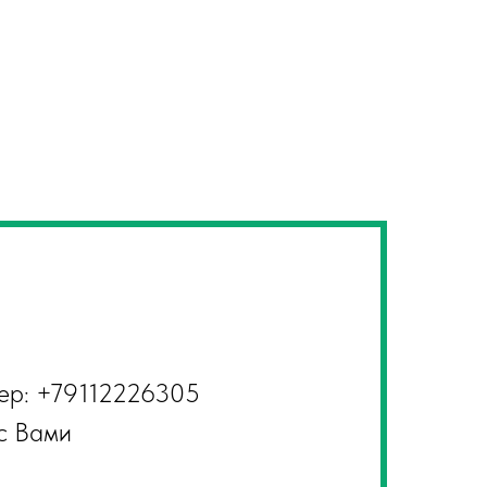
ер: +79112226305
 с Вами