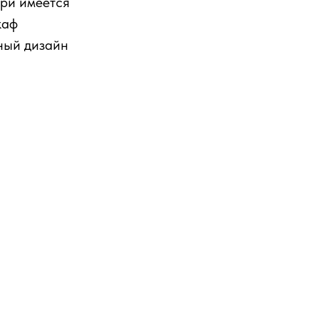
три имеется
каф
ьный дизайн