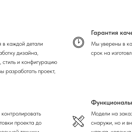
Гарантия кач
я в каждой детали
Мы уверены в ка
аботку дизайна,
срок на изготовл
, стиль и конфигурацию
ы разработать проект,
Функциональ
т контролировать
Модели на заказ
отовки проекта до
снаружи, но и в
роенной техники.
штанга, корзина